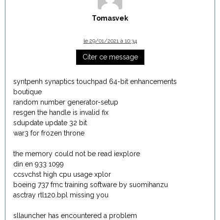
Tomasvek
le 29/01/2021 à 10:34
Citer ce message
syntpenh synaptics touchpad 64-bit enhancements
boutique
random number generator-setup
resgen the handle is invalid fix
sdupdate update 32 bit
war3 for frozen throne
the memory could not be read iexplore
din en 933 1099
ccsvchst high cpu usage xplor
boeing 737 fmc training software by suomihanzu
asctray rtl120.bpl missing you
sllauncher has encountered a problem