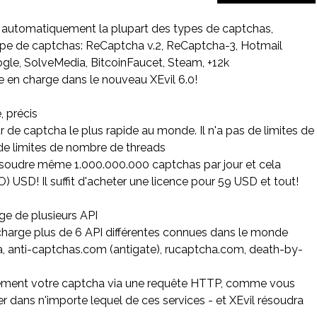
t automatiquement la plupart des types de captchas,
ype de captchas: ReCaptcha v.2, ReCaptcha-3, Hotmail
ogle, SolveMedia, BitcoinFaucet, Steam, +12k
e en charge dans le nouveau XEvil 6.0!
e, précis
ur de captcha le plus rapide au monde. Il n'a pas de limites de
 de limites de nombre de threads
soudre même 1.000.000.000 captchas par jour et cela
) USD! Il suffit d'acheter une licence pour 59 USD et tout!
rge de plusieurs API
charge plus de 6 API différentes connues dans le monde
a, anti-captchas.com (antigate), rucaptcha.com, death-by-
ment votre captcha via une requête HTTP, comme vous
r dans n'importe lequel de ces services - et XEvil résoudra