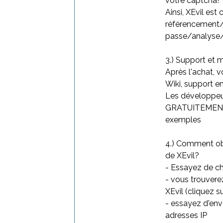
votre captcha!
Ainsi, XEvil es
référencement
passe/analyse/
3.) Support et 
Après l'achat, 
Wiki, support 
Les développeu
GRATUITEMENT e
exemples
4.) Comment obt
de XEvil?
- Essayez de c
- vous trouvere
XEvil (cliquez s
- essayez d'env
adresses IP