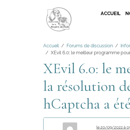
ACCUEIL
N
Accueil
Forums de discussion
Info
XEvil 6.0: le meilleur programme pou
XEvil 6.0: le 
la résolution
hCaptcha a été 
le 20/09/2022 à 0