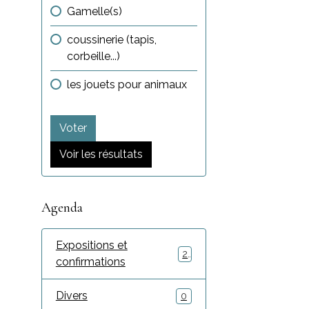
Gamelle(s)
coussinerie (tapis,
corbeille...)
les jouets pour animaux
Voter
Voir les résultats
Agenda
Expositions et
2
confirmations
Divers
0