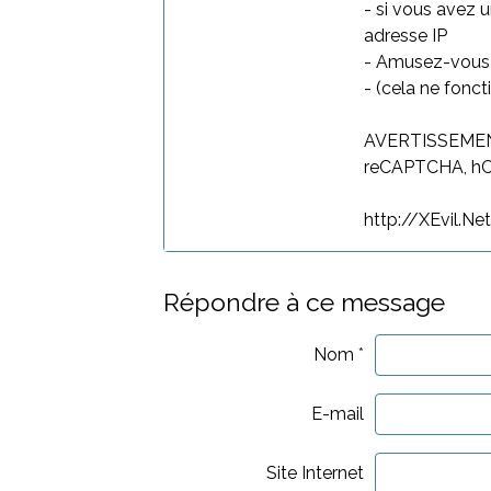
- si vous avez 
adresse IP
- Amusez-vous b
- (cela ne fonc
AVERTISSEMENT:
reCAPTCHA, hCa
http://XEvil.Ne
Répondre à ce message
Nom
E-mail
Site Internet