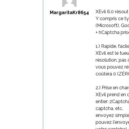
XEvil 6.0 résou
MargaritaKr8654
Y compris ce t
(Microsoft), Go
+ hCaptcha pris
1.) Rapide, facil
XEvil est le tue
résolution, pas
vous pouvez ré
coûtera 0 (ZÉRO
2.) Prise en cha
XEvil prend en 
entier: 2Captch
captcha, etc.
envoyez simple
pouvez l'envoye