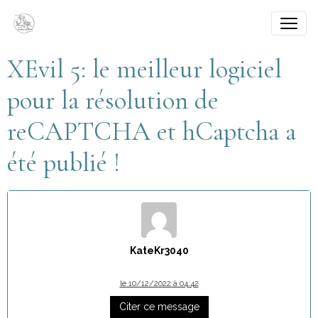
XEvil 5: le meilleur logiciel
pour la résolution de
reCAPTCHA et hCaptcha a
été publié !
KateKr3040
le 10/12/2022 à 04:42
Citer ce message