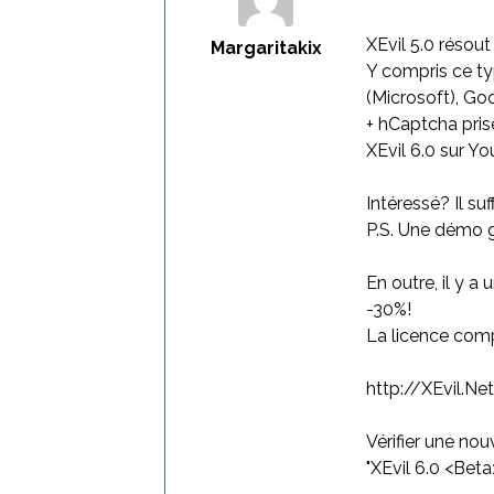
XEvil 5.0 résou
Margaritakix
Y compris ce ty
(Microsoft), Go
+ hCaptcha prise
XEvil 6.0 sur Y
Intéressé? Il suf
P.S. Une démo gr
En outre, il y a
-30%!
La licence com
http://XEvil.Ne
Vérifier une no
"XEvil 6.0 <Bet