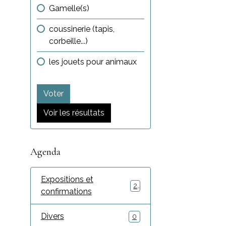
Gamelle(s)
coussinerie (tapis,
corbeille...)
les jouets pour animaux
Voter
Voir les résultats
Agenda
Expositions et
2
confirmations
Divers
0