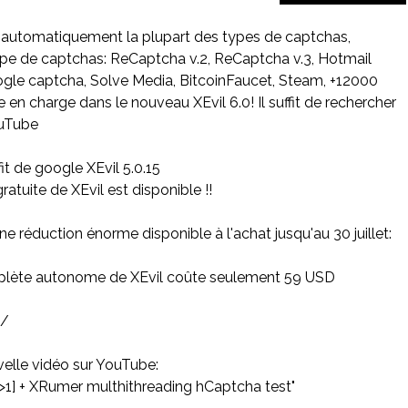
t automatiquement la plupart des types de captchas,
pe de captchas: ReCaptcha v.2, ReCaptcha v.3, Hotmail
ogle captcha, Solve Media, BitcoinFaucet, Steam, +12000
 en charge dans le nouveau XEvil 6.0! Il suffit de rechercher
ouTube
fit de google XEvil 5.0.15
atuite de XEvil est disponible !!
 une réduction énorme disponible à l'achat jusqu'au 30 juillet:
plète autonome de XEvil coûte seulement 59 USD
t/
uvelle vidéo sur YouTube:
a>1] + XRumer multhithreading hCaptcha test"