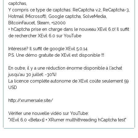
captchas,
Y compris ce type de captchas: ReCaptcha v.2, ReCaptcha-3,
Hotmail (Microsoft), Google captcha, SolveMedia,
BitcoinFaucet, Steam, +12000
+ hCaptcha prise en charge dans le nouveau XEvil 6.0! Il suffit
de rechercher XEvil 6.0 sur YouTube
Intéressé? Il suffit de google XEvil 5.0.14
P.S. Une démo gratuite de XEvil est disponible !!!
En outre, il y a une réduction énorme disponible à l'achat
jusqu'au 30 juillet: -30%!
La licence complète autonome de XEvil coûte seulement 59
USD
http://xrumersale.site/
Vérifier une nouvelle vidéo sur YouTube:
"XEvil 6.0 <Beta>1] + XRumer multhithreading hCaptcha test"