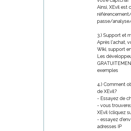
votre captcha!
Ainsi, XEvil es
référencement
passe/analyse/
3.) Support et 
Après l'achat, 
Wiki, support 
Les développeu
GRATUITEMENT e
exemples
4.) Comment obt
de XEvil?
- Essayez de c
- vous trouvere
XEvil (cliquez s
- essayez d'env
adresses IP