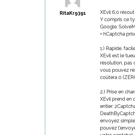
XEvil 6.0 résou
RitaKr9391
Y compris ce ty
Google, SolveM
+ hCaptcha pris
1.) Rapide, facil
XEvil est le tue
résolution, pas
vous pouvez ré
coûtera 0 (ZÉRO
2.) Prise en cha
XEvil prend en 
entier: 2Captch
DeathByCaptcha
envoyez simple
pouvez l'envoye