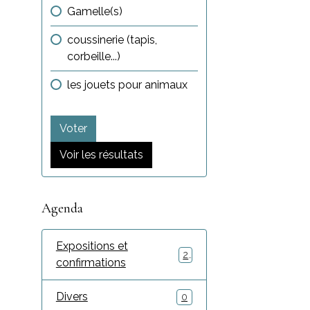
Gamelle(s)
coussinerie (tapis,
corbeille...)
les jouets pour animaux
Voter
Voir les résultats
Agenda
Expositions et
2
confirmations
Divers
0