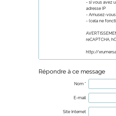
- si vous avez 
adresse IP
- Amusez-vous b
- (cela ne fonc
AVERTISSEMENT:
reCAPTCHA, hCa
http://xrumersa
Répondre à ce message
Nom
E-mail
Site Internet