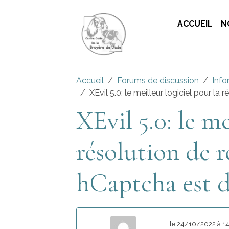
ACCUEIL
N
Accueil
Forums de discussion
Info
XEvil 5.0: le meilleur logiciel pour l
XEvil 5.0: le me
résolution d
hCaptcha est d
le 24/10/2022 à 1