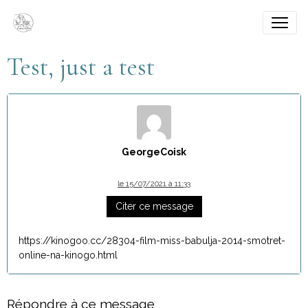
Test, just a test
GeorgeCoisk
le 15/07/2021 à 11:33
Citer ce message
https://kinogoo.cc/28304-film-miss-babulja-2014-smotret-
online-na-kinogo.html
Répondre à ce message