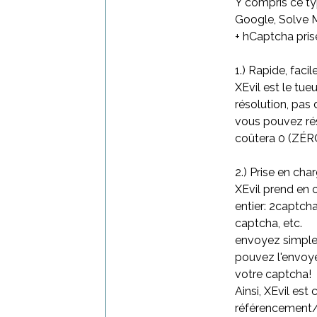
Y compris ce ty
Google, Solve M
+ hCaptcha pris
1.) Rapide, facil
XEvil est le tue
résolution, pas
vous pouvez ré
coûtera 0 (ZÉRO
2.) Prise en cha
XEvil prend en 
entier: 2captch
captcha, etc.
envoyez simple
pouvez l'envoye
votre captcha!
Ainsi, XEvil es
référencement