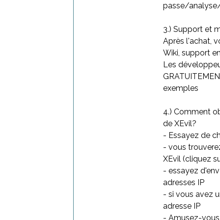
passe/analyse/
3.) Support et 
Après l'achat, 
Wiki, support 
Les développeu
GRATUITEMENT e
exemples
4.) Comment obt
de XEvil?
- Essayez de c
- vous trouvere
XEvil (cliquez s
- essayez d'env
adresses IP
- si vous avez 
adresse IP
- Amusez-vous b