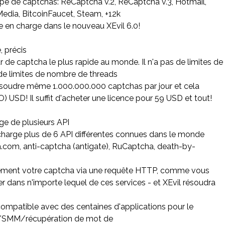
pe de captchas: ReCaptcha v.2, ReCaptcha v.3, Hotmail,
edia, BitcoinFaucet, Steam, +12k
e en charge dans le nouveau XEvil 6.0!
e, précis
ur de captcha le plus rapide au monde. Il n'a pas de limites de
 de limites de nombre de threads
soudre même 1.000.000.000 captchas par jour et cela
) USD! Il suffit d'acheter une licence pour 59 USD et tout!
rge de plusieurs API
charge plus de 6 API différentes connues dans le monde
a.com, anti-captcha (antigate), RuCaptcha, death-by-
ment votre captcha via une requête HTTP, comme vous
r dans n'importe lequel de ces services - et XEvil résoudra
t compatible avec des centaines d'applications pour le
/SMM/récupération de mot de