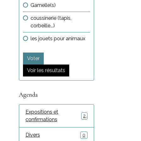
Gamelle(s)
coussinerie (tapis,
corbeille...)
les jouets pour animaux
Voter
Voir les résultats
Agenda
Expositions et
2
confirmations
Divers
0