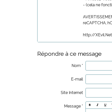
- (cela ne fonc
AVERTISSEMENT:
reCAPTCHA, hCa
http://XEvil.Ne
Répondre à ce message
Nom
E-mail
Site Internet
Message