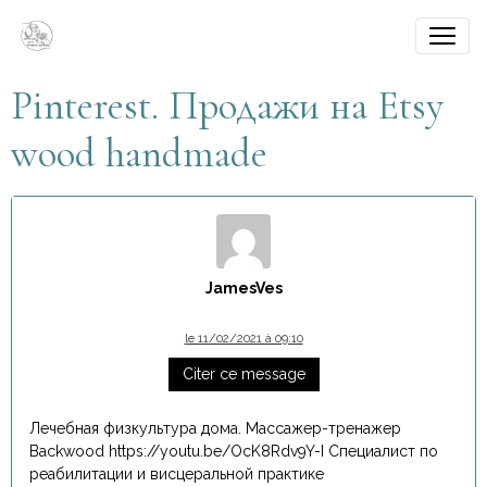
Pinterest. Продажи на Etsy
wood handmade
JamesVes
le 11/02/2021 à 09:10
Citer ce message
Лечебная физкультура дома. Массажер-тренажер
Backwood https://youtu.be/OcK8Rdv9Y-I Специалист по
реабилитации и висцеральной практике