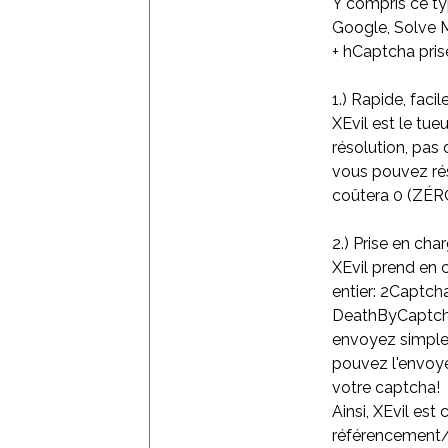
Y compris ce ty
Google, Solve 
+ hCaptcha pris
1.) Rapide, facil
XEvil est le tue
résolution, pas
vous pouvez ré
coûtera 0 (ZÉRO
2.) Prise en cha
XEvil prend en 
entier: 2Captch
DeathByCaptcha
envoyez simple
pouvez l'envoye
votre captcha!
Ainsi, XEvil es
référencement