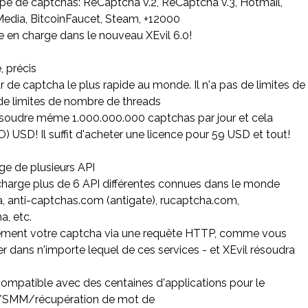
pe de captchas: ReCaptcha v.2, ReCaptcha v.3, Hotmail,
Media, BitcoinFaucet, Steam, +12000
e en charge dans le nouveau XEvil 6.0!
e, précis
ur de captcha le plus rapide au monde. Il n'a pas de limites de
 de limites de nombre de threads
soudre même 1.000.000.000 captchas par jour et cela
) USD! Il suffit d'acheter une licence pour 59 USD et tout!
rge de plusieurs API
charge plus de 6 API différentes connues dans le monde
a, anti-captchas.com (antigate), rucaptcha.com,
, etc.
ment votre captcha via une requête HTTP, comme vous
r dans n'importe lequel de ces services - et XEvil résoudra
t compatible avec des centaines d'applications pour le
/SMM/récupération de mot de