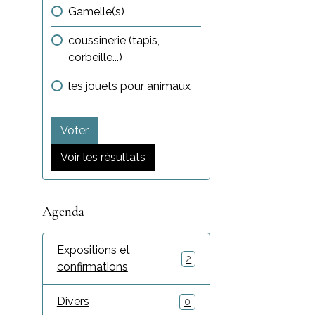
Gamelle(s)
coussinerie (tapis,
corbeille...)
les jouets pour animaux
Voter
Voir les résultats
Agenda
Expositions et
2
confirmations
Divers
0