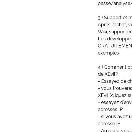
passe/analyse/
3.) Support et 
Après l'achat, 
Wiki, support 
Les développeu
GRATUITEMENT e
exemples
4.) Comment obt
de XEvil?
- Essayez de c
- vous trouvere
XEvil (cliquez s
- essayez d'env
adresses IP
- si vous avez 
adresse IP
- Amusez-vous b