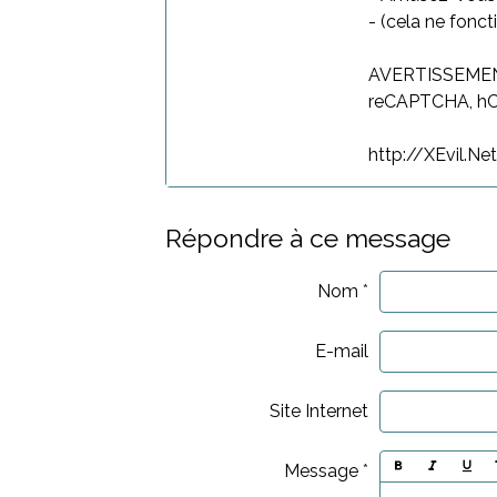
- (cela ne fonc
AVERTISSEMENT:
reCAPTCHA, hCa
http://XEvil.Ne
Répondre à ce message
Nom
E-mail
Site Internet
Message