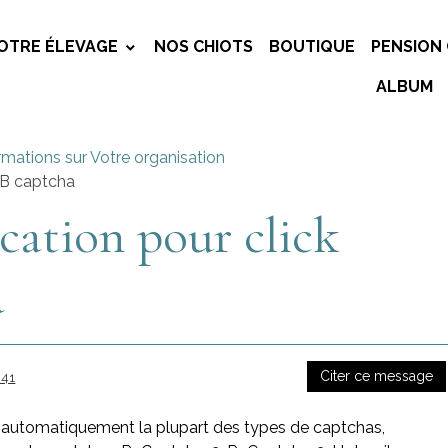
OTRE ÉLEVAGE
NOS CHIOTS
BOUTIQUE
PENSION 
ALBUM
rmations sur Votre organisation
BB captcha
ication pour click
a
Citer ce message
:41
t automatiquement la plupart des types de captchas,