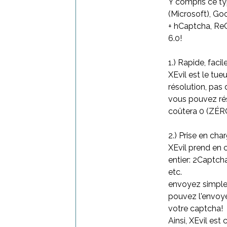
Y compris ce t
(Microsoft), Go
+ hCaptcha, ReC
6.0!
1.) Rapide, facil
XEvil est le tue
résolution, pas
vous pouvez ré
coûtera 0 (ZÉRO
2.) Prise en cha
XEvil prend en 
entier: 2Captch
etc.
envoyez simple
pouvez l'envoye
votre captcha!
Ainsi, XEvil es