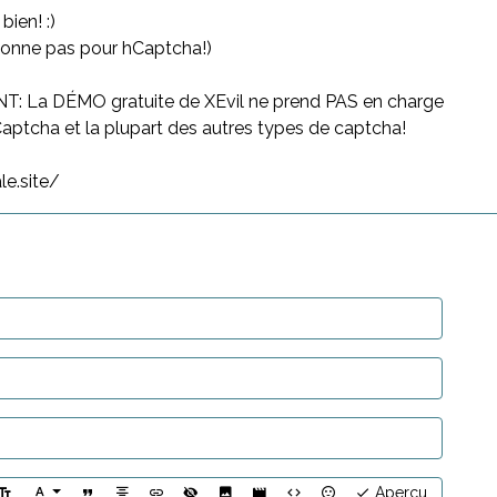
ien! :)
tionne pas pour hCaptcha!)
 La DÉMO gratuite de XEvil ne prend PAS en charge
ptcha et la plupart des autres types de captcha!
le.site/
Aperçu