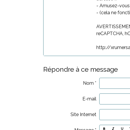
- Amusez-vous b
- (cela ne fonc
AVERTISSEMENT:
reCAPTCHA, hCa
http://xrumersa
Répondre à ce message
Nom
E-mail
Site Internet