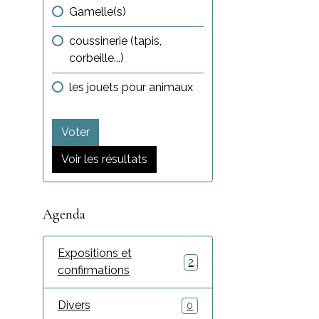
Gamelle(s)
coussinerie (tapis,
corbeille...)
les jouets pour animaux
Voter
Voir les résultats
Agenda
Expositions et
2
confirmations
Divers
0