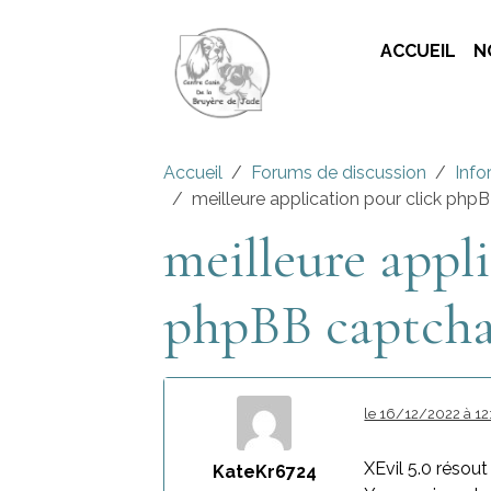
ACCUEIL
N
Accueil
Forums de discussion
Info
meilleure application pour click php
meilleure appl
phpBB captch
le 16/12/2022 à 12
XEvil 5.0 résou
KateKr6724