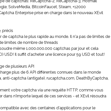
ype de captchas: ReCaptcha-2, ReCaptcha-3, Hotmail
ogle, SolveMedia, BitcoinFaucet, Steam, +12000
aptcha Enterprise prise en charge dans le nouveau XEvil
e, précis
ur de captcha le plus rapide au monde. Il n'a pas de limites de
 de limites de nombre de threads
soudre même 1.000.000.000 captchas par jour et cela
) USD! Il suffit d'acheter une licence pour 59 USD et tout!
rge de plusieurs API
charge plus de 6 API différentes connues dans le monde
a, anti-captcha (antigate), rucaptcha.com, DeathByCaptcha,
ment votre captcha via une requête HTTP, comme vous
r dans n'importe lequel de ces services - et XEvil résoudra
t compatible avec des centaines d'applications pour le