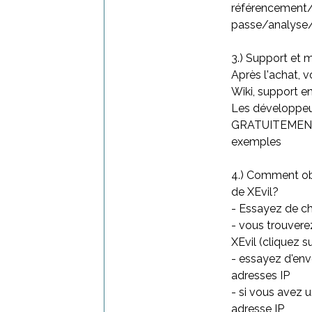
référencement
passe/analyse/
3.) Support et 
Après l'achat, 
Wiki, support 
Les développeu
GRATUITEMENT e
exemples
4.) Comment obt
de XEvil?
- Essayez de c
- vous trouvere
XEvil (cliquez s
- essayez d'env
adresses IP
- si vous avez 
adresse IP