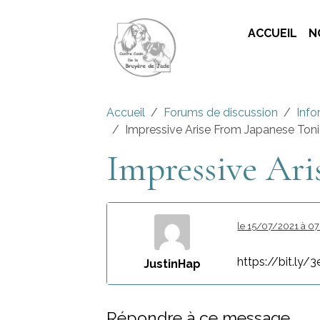
ACCUEIL
N
Accueil
Forums de discussion
Info
Impressive Arise From Japanese Ton
Impressive Ari
le 15/07/2021 à 07
https://bit.ly/
JustinHap
Répondre à ce message