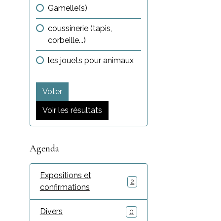
Gamelle(s)
coussinerie (tapis,
corbeille...)
les jouets pour animaux
Voter
Voir les résultats
Agenda
Expositions et
2
confirmations
Divers
0