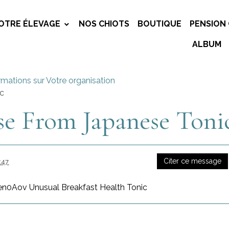
OTRE ÉLEVAGE
NOS CHIOTS
BOUTIQUE
PENSION 
ALBUM
rmations sur Votre organisation
ic
se From Japanese Toni
Citer ce message
:47
3en0Aov Unusual Breakfast Health Tonic