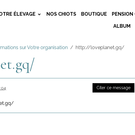
OTRE ÉLEVAGE
NOS CHIOTS
BOUTIQUE
PENSION 
ALBUM
rmations sur Votre organisation
http://loveplanet.gq/
et.gq/
Citer ce message
2:04
net.gq/