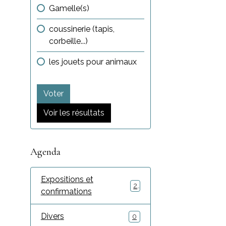
Gamelle(s)
coussinerie (tapis,
corbeille...)
les jouets pour animaux
Voter
Voir les résultats
Agenda
Expositions et
2
confirmations
Divers
0