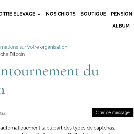
OTRE ÉLEVAGE
NOS CHIOTS
BOUTIQUE
PENSION 
ALBUM
rmations sur Votre organisation
cha Bitcoin
ontournement du
n
Citer ce message
0:55
t automatiquement la plupart des types de captchas,