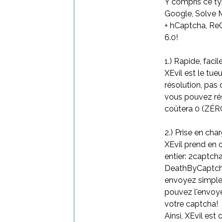
Y compris ce t
Google, Solve 
+ hCaptcha, ReC
6.0!
1.) Rapide, facil
XEvil est le tue
résolution, pas
vous pouvez ré
coûtera 0 (ZÉRO
2.) Prise en cha
XEvil prend en 
entier: 2captch
DeathByCaptcha
envoyez simple
pouvez l'envoye
votre captcha!
Ainsi, XEvil es