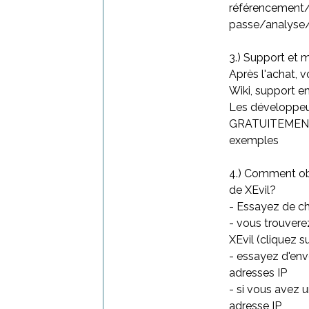
référencement
passe/analyse/
3.) Support et 
Après l'achat, 
Wiki, support 
Les développeu
GRATUITEMENT e
exemples
4.) Comment obt
de XEvil?
- Essayez de c
- vous trouvere
XEvil (cliquez s
- essayez d'env
adresses IP
- si vous avez 
adresse IP