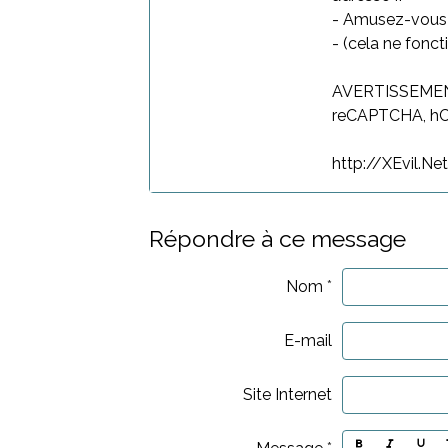
- Amusez-vous b
- (cela ne fonc
AVERTISSEMENT:
reCAPTCHA, hCa
http://XEvil.Ne
Répondre à ce message
Nom
E-mail
Site Internet