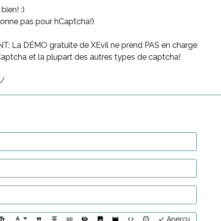
ien! :)
tionne pas pour hCaptcha!)
 La DÉMO gratuite de XEvil ne prend PAS en charge
ptcha et la plupart des autres types de captcha!
t/
Aperçu