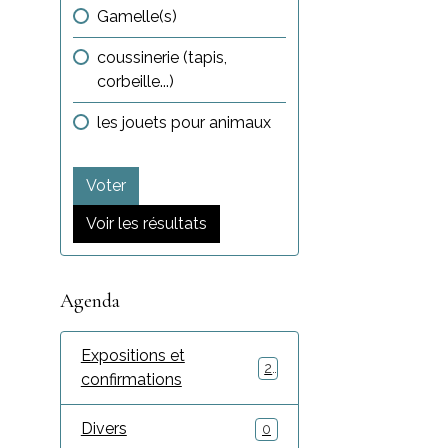
Gamelle(s)
coussinerie (tapis,
corbeille...)
les jouets pour animaux
Voter
Voir les résultats
Agenda
Expositions et
2
confirmations
Divers
0