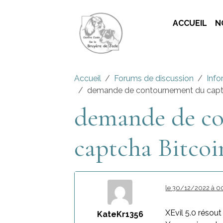
ACCUEIL
N
Accueil
Forums de discussion
Info
demande de contournement du capt
demande de c
captcha Bitcoi
le 30/12/2022 à 0
XEvil 5.0 résou
KateKr1356