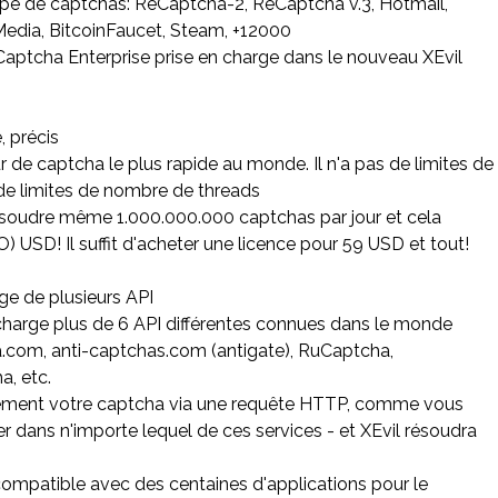
ype de captchas: ReCaptcha-2, ReCaptcha v.3, Hotmail,
Media, BitcoinFaucet, Steam, +12000
aptcha Enterprise prise en charge dans le nouveau XEvil
e, précis
ur de captcha le plus rapide au monde. Il n'a pas de limites de
 de limites de nombre de threads
soudre même 1.000.000.000 captchas par jour et cela
) USD! Il suffit d'acheter une licence pour 59 USD et tout!
rge de plusieurs API
charge plus de 6 API différentes connues dans le monde
a.com, anti-captchas.com (antigate), RuCaptcha,
, etc.
ment votre captcha via une requête HTTP, comme vous
r dans n'importe lequel de ces services - et XEvil résoudra
t compatible avec des centaines d'applications pour le