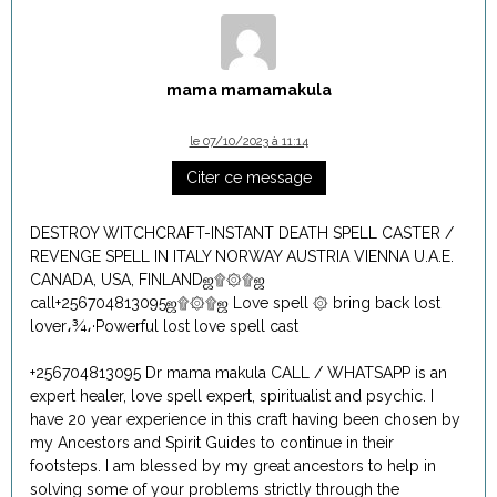
mama mamamakula
le 07/10/2023 à 11:14
Citer ce message
DESTROY WITCHCRAFT-INSTANT DEATH SPELL CASTER /
REVENGE SPELL IN ITALY NORWAY AUSTRIA VIENNA U.A.E.
CANADA, USA, FINLANDஜ۩۞۩ஜ
call+256704813095ஜ۩۞۩ஜ Love spell ۞ bring back lost
lover،¾،·Powerful lost love spell cast
+256704813095 Dr mama makula CALL / WHATSAPP is an
expert healer, love spell expert, spiritualist and psychic. I
have 20 year experience in this craft having been chosen by
my Ancestors and Spirit Guides to continue in their
footsteps. I am blessed by my great ancestors to help in
solving some of your problems strictly through the