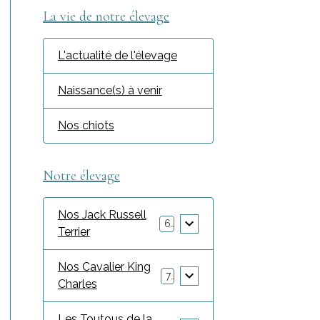
La vie de notre élevage
L'actualité de l'élevage
Naissance(s) à venir
Nos chiots
Notre élevage
Nos Jack Russell
6
Terrier
Nos Cavalier King
7
Charles
Les Toutous de la