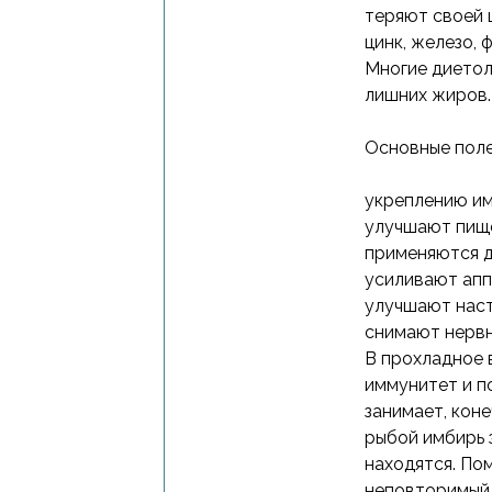
теряют своей 
цинк, железо, 
Многие диетол
лишних жиров.
Основные пол
укреплению им
улучшают пищ
применяются д
усиливают апп
улучшают нас
снимают нервн
В прохладное 
иммунитет и п
занимает, кон
рыбой имбирь 
находятся. По
неповторимый 