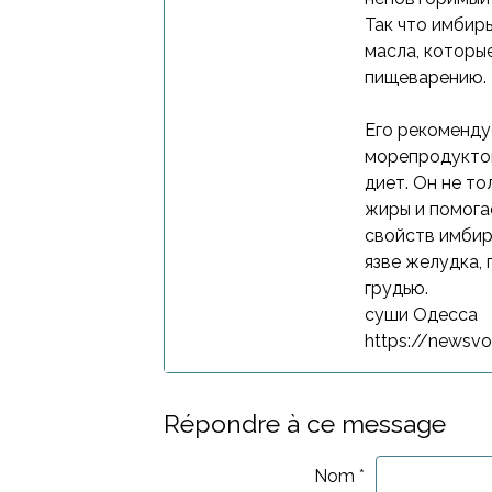
Так что имбир
масла, которы
пищеварению.
Его рекоменду
морепродуктов
диет. Он не то
жиры и помога
свойств имбир
язве желудка,
грудью.
суши Одесса
https://newsvo
Répondre à ce message
Nom