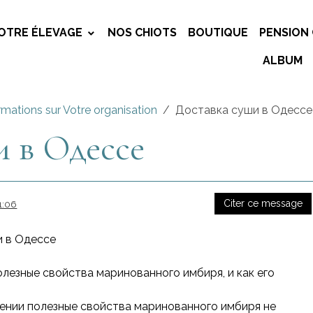
OTRE ÉLEVAGE
NOS CHIOTS
BOUTIQUE
PENSION 
ALBUM
rmations sur Votre organisation
Доставка суши в Одессе
и в Одессе
Citer ce message
1:06
и в Одессе
лезные свойства маринованного имбиря, и как его
ении полезные свойства маринованного имбиря не