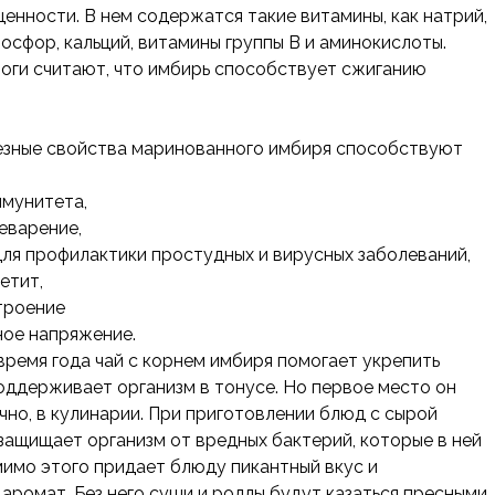
ценности. В нем содержатся такие витамины, как натрий,
фосфор, кальций, витамины группы В и аминокислоты.
оги считают, что имбирь способствует сжиганию
езные свойства маринованного имбиря способствуют
мунитета,
еварение,
ля профилактики простудных и вирусных заболеваний,
етит,
троение
ое напряжение.
время года чай с корнем имбиря помогает укрепить
оддерживает организм в тонусе. Но первое место он
ечно, в кулинарии. При приготовлении блюд с сырой
защищает организм от вредных бактерий, которые в ней
мимо этого придает блюду пикантный вкус и
аромат. Без него суши и роллы будут казаться пресными.