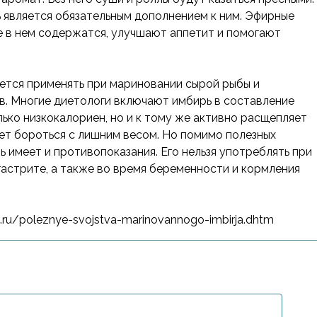
ь является обязательным дополнением к ним. Эфирные
е в нем содержатся, улучшают аппетит и помогают
ется применять при мариновании сырой рыбы и
. Многие диетологи включают имбирь в составление
лько низкокалориен, но и к тому же активно расщепляет
ет бороться с лишним весом. Но помимо полезных
ь имеет и противопоказания. Его нельзя употреблять при
 гастрите, а также во время беременности и кормления
.ru/poleznye-svojstva-marinovannogo-imbirja.dhtm