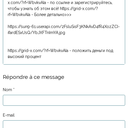
x.com/?rf=WbvkvAIa - по ссылке и зарегистрируйтесь,
чтобы узнать об этом всё! https://grid-x.com/?
rf=WbvkvAIa - Более детально>>>
https://sun9-61.userapi.com/2FsluSisF3KNkAvD4fR4XozZCI-
ifardESxUsQ/YbJXFTnImYA.jpg
https://grid-x.com/?rf=WbvkvAIa - положить деньги под
высокий процент
Répondre à ce message
Nom
E-mail