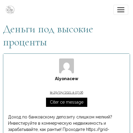
Деньги под высокие
проценты
Alyonacew
le 29/05/2021 à 07:06
Citer ce message
Доход по банковскому депозиту слишком мелкий?
Инвестируйте в коммерческую недвижимость и
зарабатывайте, как рантье! Проходите https://grid-