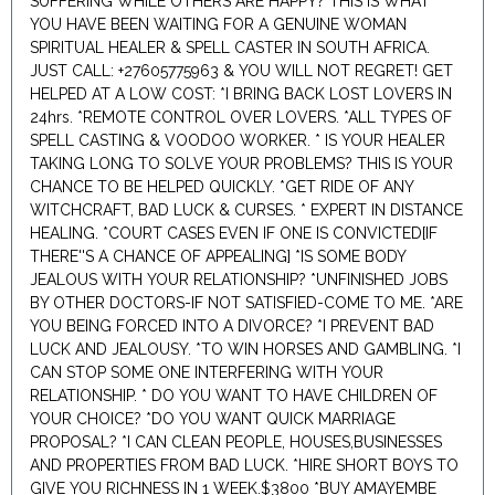
SUFFERING WHILE OTHERS ARE HAPPY? THIS IS WHAT
YOU HAVE BEEN WAITING FOR A GENUINE WOMAN
SPIRITUAL HEALER & SPELL CASTER IN SOUTH AFRICA.
JUST CALL: +27605775963 & YOU WILL NOT REGRET! GET
HELPED AT A LOW COST: *I BRING BACK LOST LOVERS IN
24hrs. *REMOTE CONTROL OVER LOVERS. *ALL TYPES OF
SPELL CASTING & VOODOO WORKER. * IS YOUR HEALER
TAKING LONG TO SOLVE YOUR PROBLEMS? THIS IS YOUR
CHANCE TO BE HELPED QUICKLY. *GET RIDE OF ANY
WITCHCRAFT, BAD LUCK & CURSES. * EXPERT IN DISTANCE
HEALING. *COURT CASES EVEN IF ONE IS CONVICTED[IF
THERE''S A CHANCE OF APPEALING] *IS SOME BODY
JEALOUS WITH YOUR RELATIONSHIP? *UNFINISHED JOBS
BY OTHER DOCTORS-IF NOT SATISFIED-COME TO ME. *ARE
YOU BEING FORCED INTO A DIVORCE? *I PREVENT BAD
LUCK AND JEALOUSY. *TO WIN HORSES AND GAMBLING. *I
CAN STOP SOME ONE INTERFERING WITH YOUR
RELATIONSHIP. * DO YOU WANT TO HAVE CHILDREN OF
YOUR CHOICE? *DO YOU WANT QUICK MARRIAGE
PROPOSAL? *I CAN CLEAN PEOPLE, HOUSES,BUSINESSES
AND PROPERTIES FROM BAD LUCK. *HIRE SHORT BOYS TO
GIVE YOU RICHNESS IN 1 WEEK.$3800 *BUY AMAYEMBE