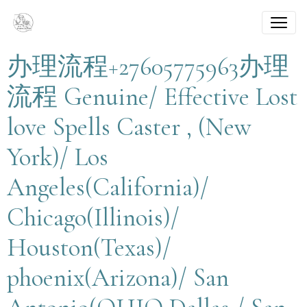
办理流程+27605775963办理
流程 Genuine/ Effective Lost
love Spells Caster , (New
York)/ Los
Angeles(California)/
Chicago(Illinois)/
Houston(Texas)/
phoenix(Arizona)/ San