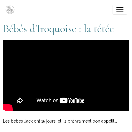
Bébés d'Iroquoise : la tétée
Les bébés Jack ont 15 jours, et ils ont vraiment bon appétit...